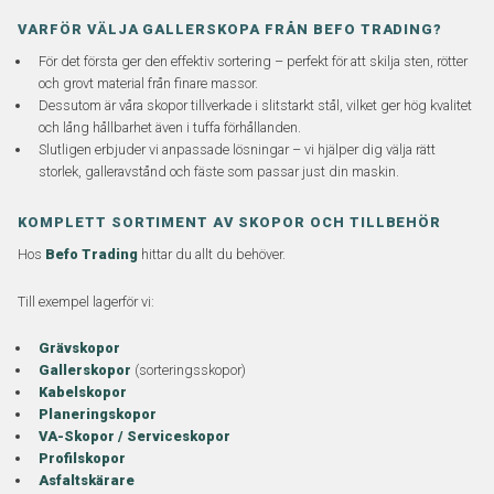
VARFÖR VÄLJA GALLERSKOPA FRÅN BEFO TRADING?
För det första ger den effektiv sortering – perfekt för att skilja sten, rötter
och grovt material från finare massor.
Dessutom är våra skopor tillverkade i slitstarkt stål, vilket ger hög kvalitet
och lång hållbarhet även i tuffa förhållanden.
Slutligen erbjuder vi anpassade lösningar – vi hjälper dig välja rätt
storlek, galleravstånd och fäste som passar just din maskin.
KOMPLETT SORTIMENT AV SKOPOR OCH TILLBEHÖR
Hos
Befo Trading
hittar du allt du behöver.
Till exempel lagerför vi:
Grävskopor
Gallerskopor
(sorteringsskopor)
Kabelskopor
Planeringskopor
VA-Skopor / Serviceskopor
Profilskopor
Asfaltskärare