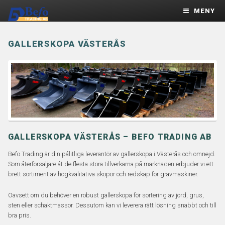
MENY
GALLERSKOPA VÄSTERÅS
GALLERSKOPA VÄSTERÅS – BEFO TRADING AB
Befo Trading är din pålitliga leverantör av gallerskopa i Västerås och omnejd.
Som återförsäljare åt de flesta stora tillverkarna på marknaden erbjuder vi ett
brett sortiment av högkvalitativa skopor och redskap för grävmaskiner.
Oavsett om du behöver en robust gallerskopa för sortering av jord, grus,
sten eller schaktmassor. Dessutom kan vi leverera rätt lösning snabbt och till
bra pris.