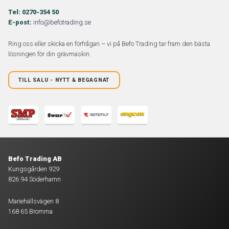
Tel:
0270-354 50
E-post:
info@befotrading.se
Ring oss eller skicka en förfrågan – vi på Befo Trading tar fram den bästa
lösningen för din grävmaskin.
TILL SALU - NYTT & BEGAGNAT
Befo Trading AB
Kungsgården 929
826 94 Söderhamn
Mariehällsvägen 8
168 65 Bromma