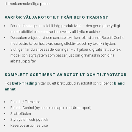
till konkurrenskraftiga priser.
VARFÖR VÄLJA ROTOTILT FRÅN BEFO TRADING?
För det första ger en rototilt hög produktivitet – den ger dig betydligt
mer flexibilitet och minskar behovet av att flytta maskinen.
Dessutom erbjuder vi den senaste tekniken, bland annat Rototilt Control
med bättre körbarhet, ökad energieffektivitet och ny teknik i hytten.
Slutligen får du anpassade lösningar – vi hjälper dig välja rätt storlek,
modell och styrsystem som passar just din grävmaskin och dina
arbetsuppgifter.
KOMPLETT SORTIMENT AV ROTOTILT OCH TILTROTATOR
Hos
Befo Trading
hittar du ett brett utbud av rotortilt och tillbehör,
bland
annat
:
Rototilt / Tiltrotator
Rototilt Control (ny serie med app och fjärrsupport)
Snabbfästen
Styrsystem och joystick
Reservdelar och service